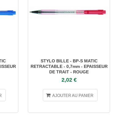
TIC
STYLO BILLE - BP-S MATIC
STYL
AISSEUR
RETRACTABLE - 0,7mm - EPAISSEUR
E
DE TRAIT - ROUGE
2,02 €
R
AJOUTER AU PANIER