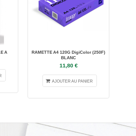
E A
RAMETTE A4 120G DigiColor (250F)
RAMET
BLANC
11,80 €
R
AJOUTER AU PANIER