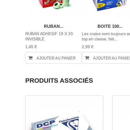
EUR...
RUBAN...
BOITE 100...
EC TIPPEX
RUBAN ADHESIF 19 X 33
Les craies sont toujours a
INVISIBLE
top en classe, fait...
1,45 €
2,99 €
AU PANIER
AJOUTER AU PANIER
AJOUTER AU PANIE
PRODUITS ASSOCIÉS