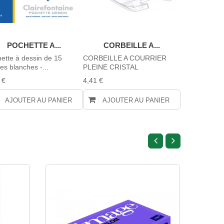
POCHETTE A...
CORBEILLE A...
POCHE
ette à dessin de 15
CORBEILLE A COURRIER
Pochette à de
les blanches -...
PLEINE CRISTAL
feuilles couleu
 €
4,41 €
10,82 €
AJOUTER AU PANIER
AJOUTER AU PANIER
AJOUTE