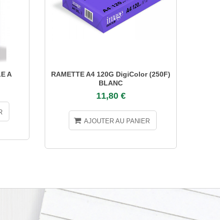
E A
RAMETTE A4 120G DigiColor (250F)
RAMET
BLANC
11,80 €
R
AJOUTER AU PANIER