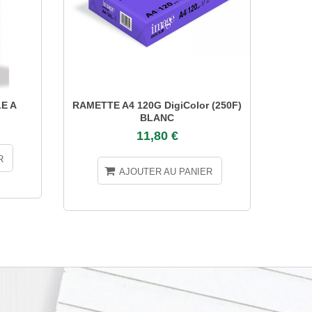
E A
RAMETTE A4 120G DigiColor (250F)
RAMET
BLANC
11,80 €
R
AJOUTER AU PANIER