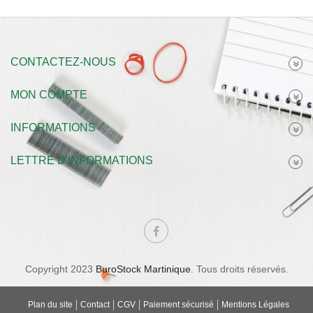
CONTACTEZ-NOUS
MON COMPTE
INFORMATIONS
LETTRE D'INFORMATIONS
Copyright 2023
BuroStock Martinique
. Tous droits réservés.
Plan du site
Contact
CGV
Paiement sécurisé
Mentions Légales