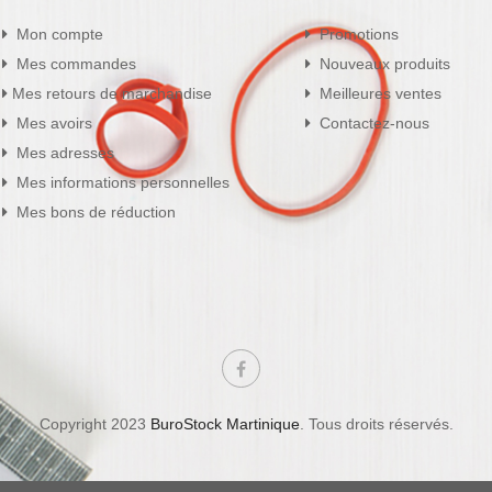
Mon compte
Promotions
Mes commandes
Nouveaux produits
Mes retours de marchandise
Meilleures ventes
Mes avoirs
Contactez-nous
Mes adresses
Mes informations personnelles
Mes bons de réduction
Copyright 2023
BuroStock Martinique
. Tous droits réservés.