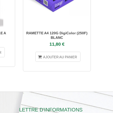
E A
RAMETTE A4 120G DigiColor (250F)
RAMET
BLANC
11,80 €
R
AJOUTER AU PANIER
LETTRE D'INFORMATIONS