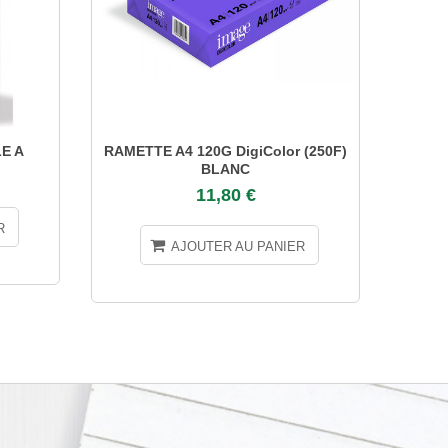
E A
RAMETTE A4 120G DigiColor (250F)
RAMET
BLANC
11,80 €
R
AJOUTER AU PANIER