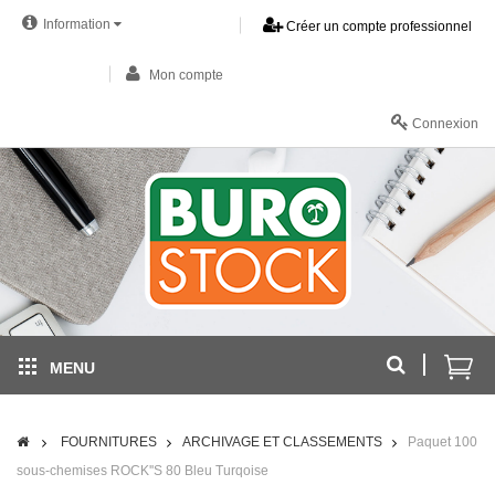
Information
Créer un compte professionnel
Mon compte
Connexion
MENU
FOURNITURES
ARCHIVAGE ET CLASSEMENTS
Paquet 100
sous-chemises ROCK''S 80 Bleu Turqoise