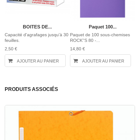
BOITES DE...
Paquet 100...
MM
Capacité d'agrafages jusqu'à 30
Paquet de 100 sous-chemises
Pa
feuilles.
ROCK''S 80 -...
RO
2,50 €
14,80 €
14
AJOUTER AU PANIER
AJOUTER AU PANIER
PRODUITS ASSOCIÉS