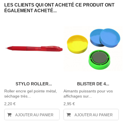
LES CLIENTS QUI ONT ACHETÉ CE PRODUIT ONT
ÉGALEMENT ACHETÉ...
STYLO ROLLER...
BLISTER DE 4...
NE
Roller encre gel pointe métal,
Aimants puissants pour vos
St
séchage très...
affichages sur...
Vi
2,20 €
2,95 €
1,
AJOUTER AU PANIER
AJOUTER AU PANIER