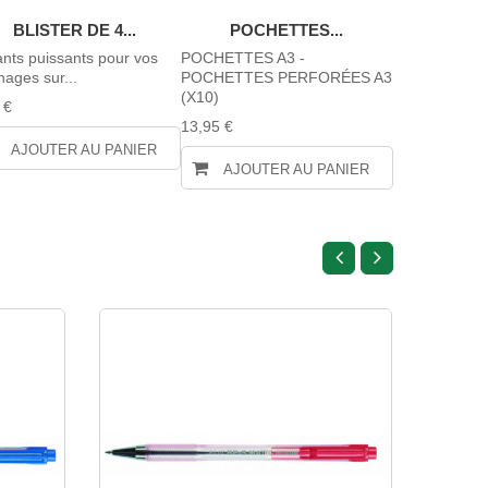
BLISTER DE 4...
POCHETTES...
TAB
nts puissants pour vos
POCHETTES A3 -
5 formats dif
chages sur...
POCHETTES PERFORÉES A3
aluminium. Us
(X10)
 €
85,72 €
13,95 €
AJOUTER AU PANIER
AJOUTE
AJOUTER AU PANIER