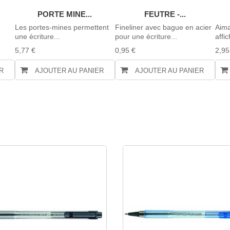
PORTE MINE...
FEUTRE -...
Les portes-mines permettent
Fineliner avec bague en acier
Aima
une écriture...
pour une écriture...
affi
5,77 €
0,95 €
2,95
R
AJOUTER AU PANIER
AJOUTER AU PANIER