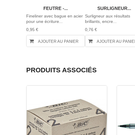
INOX...
FEUTRE -...
SURLIGNEUR...
BOUT
Fineliner avec bague en acier
Surligneur aux résultats
AMBIDEXTRE
pour une écriture...
brillants, encre...
0,95 €
0,76 €
AU PANIER
AJOUTER AU PANIER
AJOUTER AU PANIE
PRODUITS ASSOCIÉS