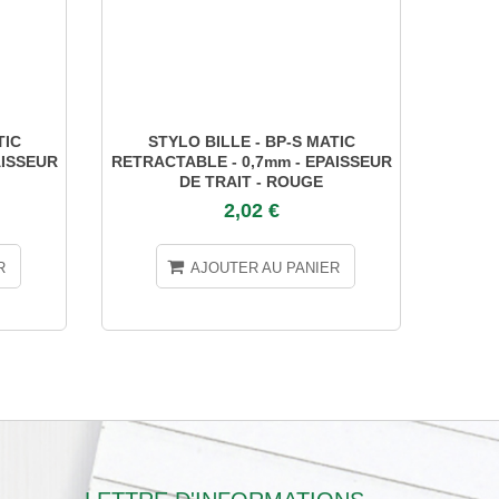
TIC
STYLO BILLE - BP-S MATIC
STYL
AISSEUR
RETRACTABLE - 0,7mm - EPAISSEUR
E
DE TRAIT - ROUGE
2,02 €
R
AJOUTER AU PANIER