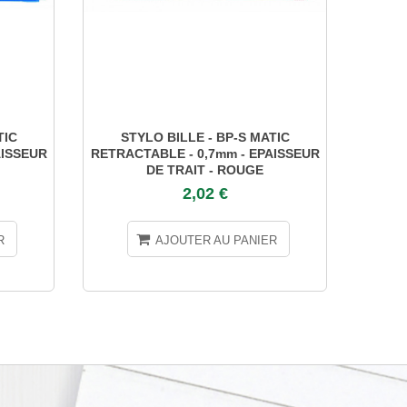
TIC
STYLO BILLE - BP-S MATIC
STYL
AISSEUR
RETRACTABLE - 0,7mm - EPAISSEUR
E
DE TRAIT - ROUGE
2,02 €
R
AJOUTER AU PANIER