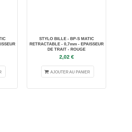
TIC
STYLO BILLE - BP-S MATIC
STYL
AISSEUR
RETRACTABLE - 0,7mm - EPAISSEUR
E
DE TRAIT - ROUGE
2,02 €
R
AJOUTER AU PANIER