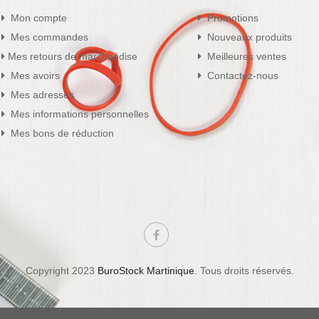
Mon compte
Promotions
Mes commandes
Nouveaux produits
Mes retours de marchandise
Meilleures ventes
Mes avoirs
Contactez-nous
Mes adresses
Mes informations personnelles
Mes bons de réduction
Copyright 2023
BuroStock Martinique
. Tous droits réservés.