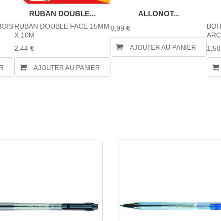
RUBAN DOUBLE...
ALLONOT...
BOIS
RUBAN DOUBLE FACE 15MM
BOI
0,99 €
X 10M
ARC
AJOUTER AU PANIER
2,44 €
1,50
R
AJOUTER AU PANIER