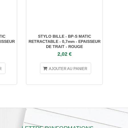
TIC
STYLO BILLE - BP-S MATIC
STYL
AISSEUR
RETRACTABLE - 0,7mm - EPAISSEUR
E
DE TRAIT - ROUGE
2,02 €
R
AJOUTER AU PANIER