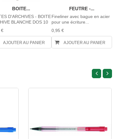
BOITE...
FEUTRE -...
FEUT
TES D'ARCHIVES - BOITE
Fineliner avec bague en acier
Fineliner ave
HIVE BLANCHE DOS 10
pour une écriture...
pour une écrit
 €
0,95 €
0,95 €
AJOUTER AU PANIER
AJOUTER AU PANIER
AJOUTE