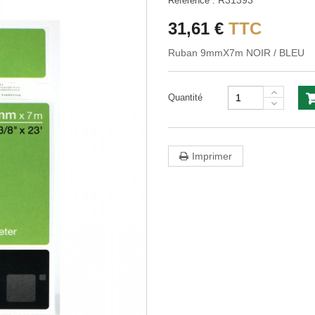
R31393
Référence :
31,61 €
TTC
Ruban 9mmX7m NOIR / BLEU
Quantité
Imprimer