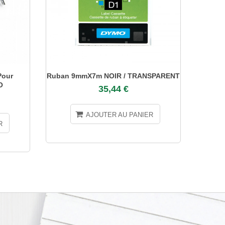
our
Ruban 9mmX7m NOIR / TRANSPARENT
Rub
O
35,44 €
AJOUTER AU PANIER
R