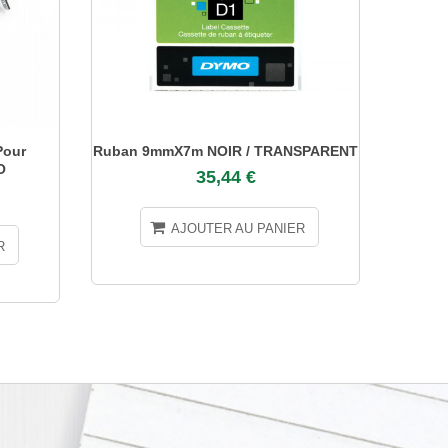
our
Ruban 9mmX7m NOIR / TRANSPARENT
Rub
O
35,44 €
AJOUTER AU PANIER
R