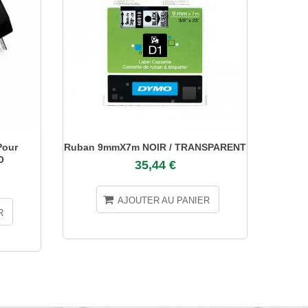
our
Ruban 9mmX7m NOIR / TRANSPARENT
Rub
O
35,44 €
AJOUTER AU PANIER
R