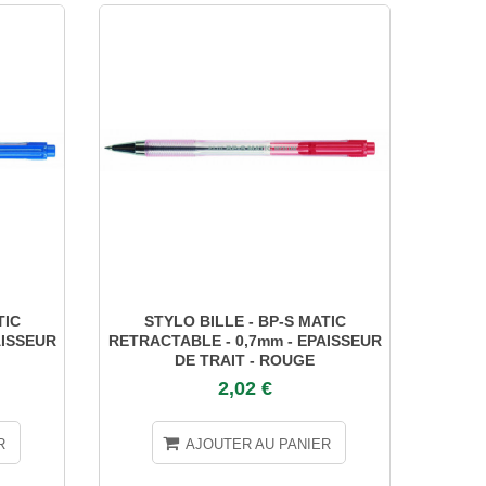
TIC
STYLO BILLE - BP-S MATIC
STYL
AISSEUR
RETRACTABLE - 0,7mm - EPAISSEUR
E
DE TRAIT - ROUGE
2,02 €
R
AJOUTER AU PANIER