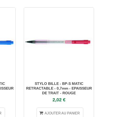
TIC
STYLO BILLE - BP-S MATIC
STYL
AISSEUR
RETRACTABLE - 0,7mm - EPAISSEUR
E
DE TRAIT - ROUGE
2,02 €
R
AJOUTER AU PANIER