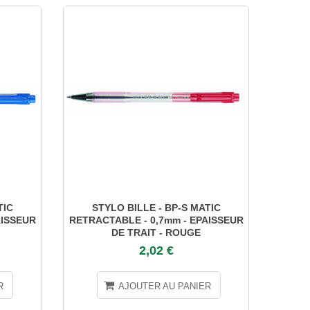
TIC
STYLO BILLE - BP-S MATIC
STYL
AISSEUR
RETRACTABLE - 0,7mm - EPAISSEUR
E
DE TRAIT - ROUGE
2,02 €
R
AJOUTER AU PANIER