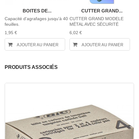
BOITES DE...
CUTTER GRAND...
t
Capacité d'agrafages jusqu'à 40
CUTTER GRAND MODELE
L
feuilles.
MÉTAL AVEC SÉCURITÉ
P
1,95 €
6,02 €
9,
AJOUTER AU PANIER
AJOUTER AU PANIER
PRODUITS ASSOCIÉS