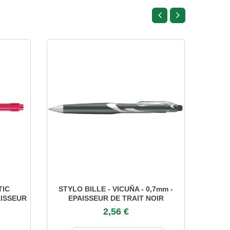
TIC
STYLO BILLE - VICUÑA - 0,7mm -
STYL
AISSEUR
EPAISSEUR DE TRAIT NOIR
EP
2,56 €