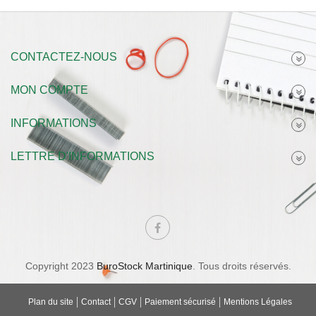
CONTACTEZ-NOUS
MON COMPTE
INFORMATIONS
LETTRE D'INFORMATIONS
Copyright 2023
BuroStock Martinique
. Tous droits réservés.
Plan du site
Contact
CGV
Paiement sécurisé
Mentions Légales