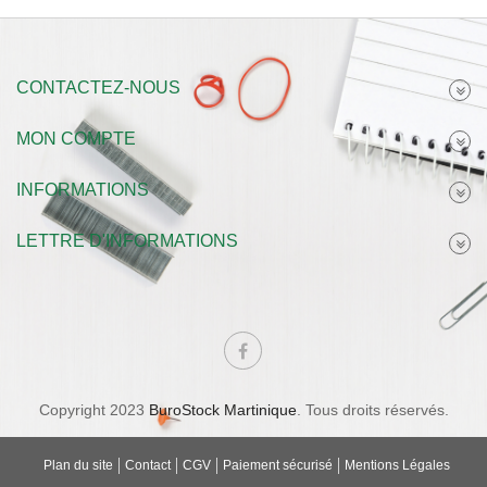
CONTACTEZ-NOUS
MON COMPTE
INFORMATIONS
LETTRE D'INFORMATIONS
Copyright 2023
BuroStock Martinique
. Tous droits réservés.
Plan du site
Contact
CGV
Paiement sécurisé
Mentions Légales