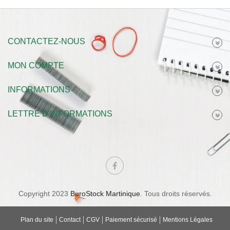
CONTACTEZ-NOUS
MON COMPTE
INFORMATIONS
LETTRE D'INFORMATIONS
Copyright 2023
BuroStock Martinique
. Tous droits réservés.
Plan du site
Contact
CGV
Paiement sécurisé
Mentions Légales