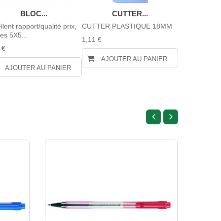
BLOC...
CUTTER...
BOIT
llent rapport/qualité prix,
CUTTER PLASTIQUE 18MM
Capacité d'ag
les 5X5...
40 feuilles.
1,11 €
 €
1,95 €
AJOUTER AU PANIER
AJOUTER AU PANIER
AJOUTE