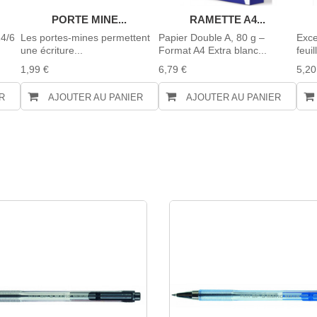
PORTE MINE...
RAMETTE A4...
4/6
Les portes-mines permettent
Papier Double A, 80 g –
Exce
une écriture...
Format A4 Extra blanc...
feuil
1,99 €
6,79 €
5,20
R
AJOUTER AU PANIER
AJOUTER AU PANIER