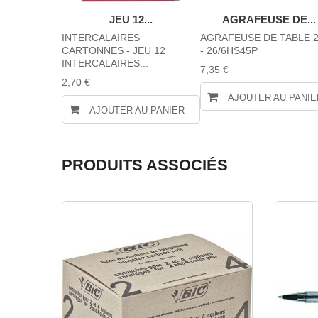
...
JEU 12...
AGRAFEUSE DE...
E POUR
INTERCALAIRES
AGRAFEUSE DE TABLE 2
CARTONNES - JEU 12
- 26/6HS45P
INTERCALAIRES...
7,35 €
2,70 €
AU PANIER
AJOUTER AU PANIE
AJOUTER AU PANIER
PRODUITS ASSOCIÉS