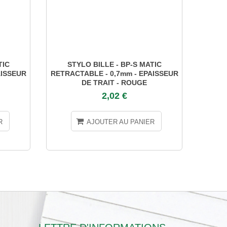
TIC
STYLO BILLE - BP-S MATIC
STYL
AISSEUR
RETRACTABLE - 0,7mm - EPAISSEUR
E
DE TRAIT - ROUGE
2,02 €
R
AJOUTER AU PANIER