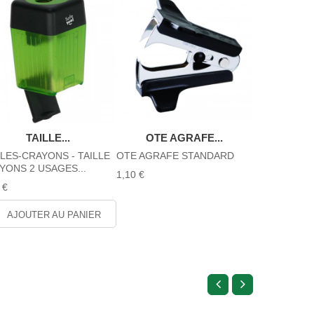
TAILLE...
OTE AGRAFE...
BOITE
LLES-CRAYONS - TAILLE
OTE AGRAFE STANDARD
BOITE DE 1
YONS 2 USAGES...
ORDINAIRE 
1,10 €
 €
2,40 €
AJOUTER AU PANIER
AJOUTE