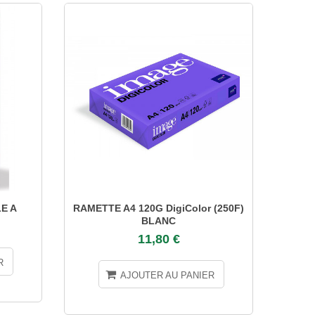
E A
RAMETTE A4 120G DigiColor (250F)
RAMET
BLANC
11,80 €
R
AJOUTER AU PANIER