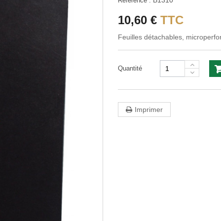
B1310
Référence :
10,60 €
TTC
Feuilles détachables, microperfo
Quantité
Imprimer