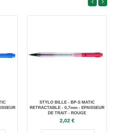
TIC
STYLO BILLE - BP-S MATIC
STYL
AISSEUR
RETRACTABLE - 0,7mm - EPAISSEUR
E
DE TRAIT - ROUGE
2,02 €