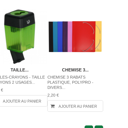
TAILLE...
CHEMISE 3...
STYLO
LLES-CRAYONS - TAILLE
CHEMISE 3 RABATS
Stylo à bille 
YONS 2 USAGES...
PLASTIQUE, POLYPRO -
légèrement b
DIVERS...
 €
0,65 €
2,20 €
AJOUTER AU PANIER
AJOUTE
AJOUTER AU PANIER