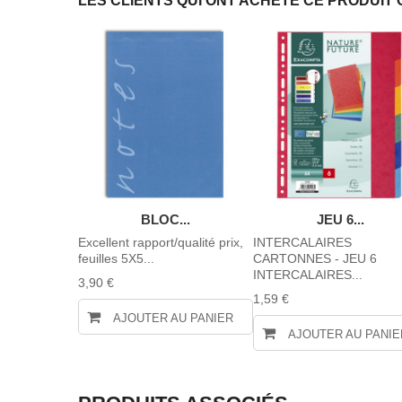
LES CLIENTS QUI ONT ACHETÉ CE PRODUIT 
ATE...
BLOC...
JEU 6...
 BISEAU 30
Excellent rapport/qualité prix,
INTERCALAIRES
feuilles 5X5...
CARTONNES - JEU 6
INTERCALAIRES...
3,90 €
1,59 €
AU PANIER
AJOUTER AU PANIER
AJOUTER AU PANIE